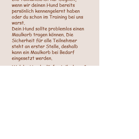
wenn wir deinen Hund bereits
persönlich kennengelernt haben
oder du schon im Training bei uns
warst.
Dein Hund sollte problemlos einen
Maulkorb tragen können. Die
Sicherheit für alle Teilnehmer
steht an erster Stelle, deshalb
kann ein Maulkorb bei Bedarf
eingesetzt werden.
Welche Hunde dürfen teilnehmen?
Verhaltensauffällige,
verhaltensoriginelle und ängstliche
Hunde
Pubertiere
Hunde die Probleme im direkten
Kontakt haben
Hunde die im Alltag nie ohne Leine
unterwegs sein können
Hunde die keine
Kontaktmöglichkeiten haben